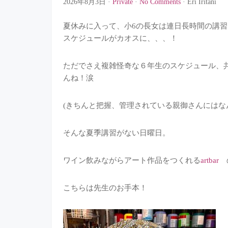
2026年8月3日
·
Private
·
No Comments
·
Eri Iritani
夏休みに入って、小6の長女は連日長時間の講習
スケジュールがカオスに、、、！
ただでさえ複雑怪奇な６年生のスケジュール、
んね！涙
(きちんと把握、管理されている親御さんにはな
そんな夏季講習がない日曜日。
ワイン飲みながらアート作品をつくれる
artbar
こちらは先生のお手本！