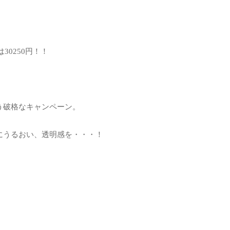
30250円！！
う破格なキャンペーン。
にうるおい、透明感を・・・！