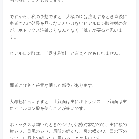
的治療に近いとも言えます。
ですから、私の予想ですと、大概のDrは注射するとき直後に
患者さんに効果を見せないといけないヒアルロン酸注射の方
が、ボトックス注射よりなんとなく「腕」が要ると思いま
す。
ヒアルロン酸は、「足す彫刻」と言えるかもしれません。
両者には各々得意な適した部位があります。
大雑把に言いますと、上顔面は主にボトックス、下顔面は主
にヒアルロン酸を使うことが多いです。
ボトックスは動いたときのシワが治療対象なので、主に額の
横シワ、目尻のシワ、眉間の縦シワ、鼻の横シワ、目の下の
シワ、口唇上の縦シワに用いることが多いです。