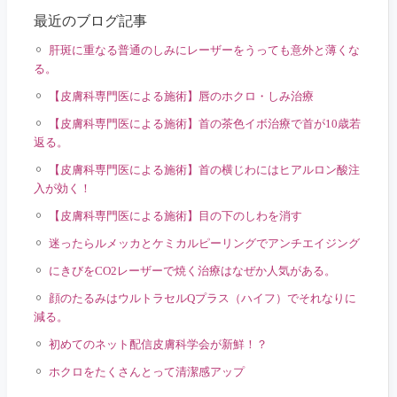
最近のブログ記事
肝斑に重なる普通のしみにレーザーをうっても意外と薄くな
る。
【皮膚科専門医による施術】唇のホクロ・しみ治療
【皮膚科専門医による施術】首の茶色イボ治療で首が10歳若
返る。
【皮膚科専門医による施術】首の横じわにはヒアルロン酸注
入が効く！
【皮膚科専門医による施術】目の下のしわを消す
迷ったらルメッカとケミカルピーリングでアンチエイジング
にきびをCO2レーザーで焼く治療はなぜか人気がある。
顔のたるみはウルトラセルQプラス（ハイフ）でそれなりに
減る。
初めてのネット配信皮膚科学会が新鮮！？
ホクロをたくさんとって清潔感アップ