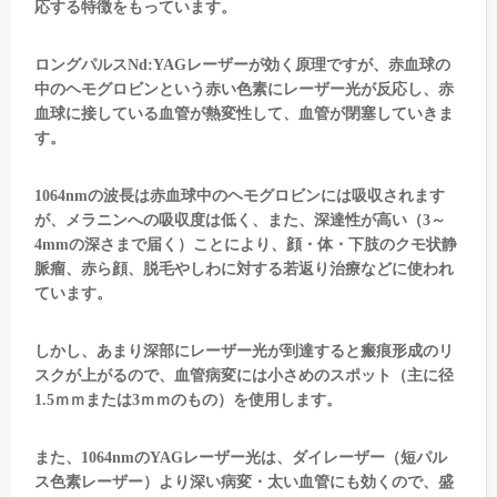
応する特徴をもっています。
ロングパルスNd:YAGレーザーが効く原理ですが、赤血球の
中のヘモグロビンという赤い色素にレーザー光が反応し、赤
血球に接している血管が熱変性して、血管が閉塞していきま
す。
1064nmの波長は赤血球中のヘモグロビンには吸収されます
が、メラニンへの吸収度は低く、また、深達性が高い（3～
4mmの深さまで届く）ことにより、顔・体・下肢のクモ状静
脈瘤、赤ら顔、脱毛やしわに対する若返り治療などに使われ
ています。
しかし、あまり深部にレーザー光が到達すると瘢痕形成のリ
スクが上がるので、血管病変には小さめのスポット（主に径
1.5ｍｍまたは3ｍｍのもの）を使用します。
また、1064nmのYAGレーザー光は、ダイレーザー（短パル
ス色素レーザー）より深い病変・太い血管にも効くので、盛