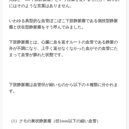
にはそのような言葉はありません。
いわゆる典型的な血管ぼこぼこ下肢静脈瘤である側枝型静脈
瘤と伏在型静脈瘤をそう呼んでみました。
下肢静脈瘤とは、心臓に血を返すルートの血管である静脈の
弁が不調になり、上手く返せなくなかった血がその血管にた
まって血管が膨れた状態です。
下肢静脈瘤は血管径が細いものから以下の４種類に分かれま
す。
（1）クモの巣状静脈瘤（径1mm以下の細い血管）