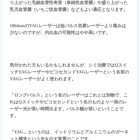
り上がった毛細血管性奇形（単純性血管腫）や盛り上がった
乳児血管腫（いちご状血管腫）などもよい適応となります。
1064nmのYAGレーザーは短パルス色素レーザーより痛みは
少ないのですが、内出血の可能性はやや高いです。
気付かれた方もいるかもしれませんが、シミ治療ではQスイ
ッチYAGレーザーやピコセカンドYAGレーザーという名前の
YAGレーザーがよく使われます。
「ロングパルス」という名のレーザーはこれとは別物で、こ
れはQスイッチやピコセカンドという名のものより一発のレ
ーザー光が長い時間出ます。パルス幅が長いということで
す。
「YAG」というのは、イットリウムとアルミニウムのガーネ
ット構造という光を出す装置のことです。