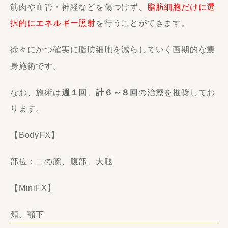
筋肉や血管・神経などを傷つけず、
脂肪細胞だけに選
択的にエネルギー照射
を行うことができます。
徐々にかつ確実に脂肪細胞を減らしていく画期的な痩
身施術です。
なお、施術は
週１回
、
計６～８回
の治療を推奨してお
ります。
【BodyFX】
部位：二の腕、腹部、大腿
【MiniFX】
頬、顎下