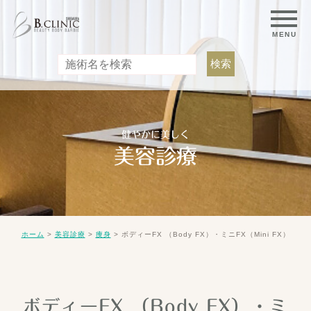
健やかに美しく
美容診療
>
>
>
ボディーFX （Body FX）・ミニFX（Mini FX）
ホーム
美容診療
痩身
ボディーFX （Body FX）・ミ