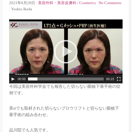
2021年6月29日
·
美容外科・美容皮膚科 / Cosmetics
·
No Comments
·
Yoshio Ikeda
00:00
00:23
今回は美容外科学会でも報告した切らない眼瞼下垂手術の症
例です。
美stでも取材された切らないブロウリフトと切らない眼瞼下
垂手術の組み合わせ。
品川院でも人気です。