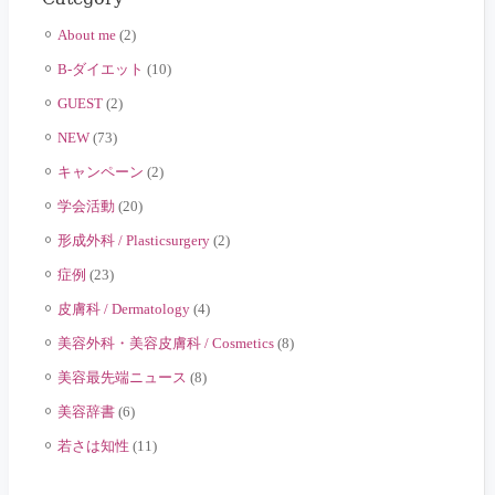
About me
(2)
B-ダイエット
(10)
GUEST
(2)
NEW
(73)
キャンペーン
(2)
学会活動
(20)
形成外科 / Plasticsurgery
(2)
症例
(23)
皮膚科 / Dermatology
(4)
美容外科・美容皮膚科 / Cosmetics
(8)
美容最先端ニュース
(8)
美容辞書
(6)
若さは知性
(11)