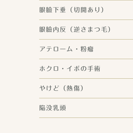
眼瞼下垂（切開あり）
眼瞼内反（逆さまつ毛）
アテローム・粉瘤
ホクロ・イボの手術
やけど（熱傷）
陥没乳頭