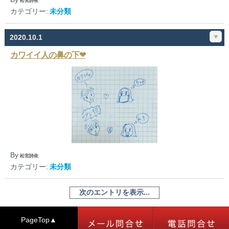
松宮詩依
カテゴリー:
未分類
2020.10.1
カワイイ人の鼻の下❤︎
By
松宮詩依
カテゴリー:
未分類
次のエントリを表示...
PageTop▲