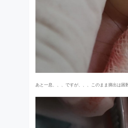
あと一息、、、ですが、、、このまま摘出は困