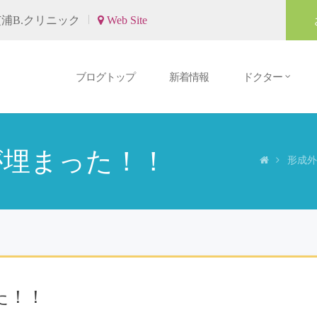
浦B.クリニック
Web Site
ブログトップ
新着情報
ドクター
が埋まった！！
形成外科
た！！